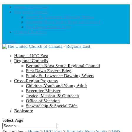
Home – UCC East
Regional Councils
Fundy St. Lawrence Dawning Waters
Bermuda-Nova Scotia Regional Council
First Dawn Eastern Edge
United-Church.ca
0 Items
Home – UCC East
Regional Councils
Bermuda-Nova Scotia Regional Council
First Dawn Eastern Edge
Fundy St. Lawrence Dawning Waters
Cross-Region Programs
Children, Youth and Young Adult
Executive Minister
Justice, Mission, & Outreach
Office of Vocation
Stewardship & Special Gifts
Bookstore
Select Page
You are here:
Home
>
UCC East
>
Bermuda-Nova Scotia
>
BNS