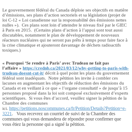
Le gouvernement fédéral du Canada déploie ses objectifs en matière
d’émissions, ses plans d’action sectoriels et sa législation (projet de
loi C-12 « Loi canadienne sur la responsabilité des émissions nettes
nulles »). Ces plans sont loin d’atteindre le niveau fixé par le GIEC
à Paris en 2015. (Certains plans d’action à l’appui sont tout aussi
discutables, notamment le plan de développement de nouveaux
réacteurs nucléaires qui ne seront pas prêts à temps pour faire face à
la crise climatique et ajouteront davantage de déchets radioactifs
toxiques.)
« Pourquoi ‘Se rendre à Paris’ avec Trudeau ne fait pas
l’affaire »
https://crednb.ca/2021/03/12/why-getting-to-paris-with-
trudeau-doesnt-cut-it/
décrit à quel point les plans du gouvernement
fédéral sont inadéquats. Notre pétition les invite à combler ces
lacunes en augmentant les objectifs de réduction des émissions du
Canada et en veillant à ce que « l’organe consultatif » de jusqu’à 15
personnes proposé dans la loi soit composé exclusivement d’experts
scientifiques. Si vous êtes d’accord, veuillez signer la pétition de la
Chambre des communes
https://petitions.noscommunes.ca/fr/Petition/Details?Petition=e-
ici.
3221
. Vous recevrez un courriel de suivi de la Chambre des
communes qui vous demandera de répondre pour confirmer que
vous étiez la personne qui a signé la pétition.